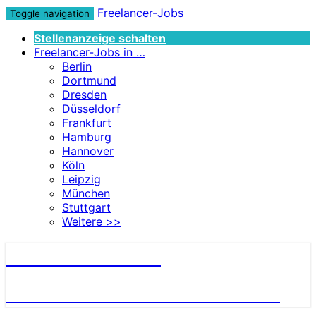
Freelancer-Jobs
Toggle navigation
Stellenanzeige schalten
Freelancer-Jobs in …
Berlin
Dortmund
Dresden
Düsseldorf
Frankfurt
Hamburg
Hannover
Köln
Leipzig
München
Stuttgart
Weitere >>
Freelancer-Jobs
JOB-ANGEBOTE FÜR FREELANCER